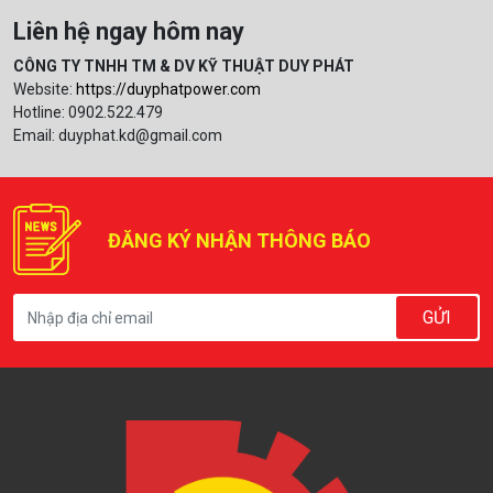
Liên hệ ngay hôm nay
CÔNG TY TNHH TM & DV KỸ THUẬT DUY PHÁT
Website:
https://duyphatpower.com
Hotline: 0902.522.479
Email:
duyphat.kd@gmail.com
ĐĂNG KÝ NHẬN THÔNG BÁO
GỬI