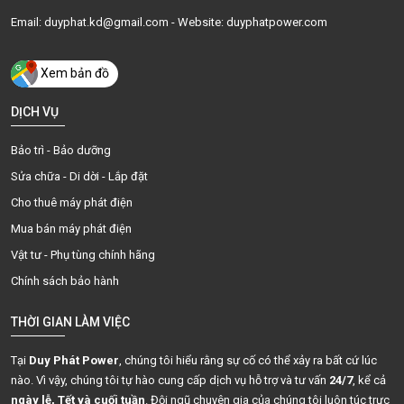
Email: duyphat.kd@gmail.com - Website: duyphatpower.com
Xem bản đồ
DỊCH VỤ
Bảo trì - Bảo dưỡng
Sửa chữa - Di dời - Lắp đặt
Cho thuê máy phát điện
Mua bán máy phát điện
Vật tư - Phụ tùng chính hãng
Chính sách bảo hành
THỜI GIAN LÀM VIỆC
Tại
Duy Phát Power
, chúng tôi hiểu rằng sự cố có thể xảy ra bất cứ lúc
nào. Vì vậy, chúng tôi tự hào cung cấp dịch vụ hỗ trợ và tư vấn
24/7
, kể cả
ngày lễ, Tết và cuối tuần
. Đội ngũ chuyên gia của chúng tôi luôn túc trực