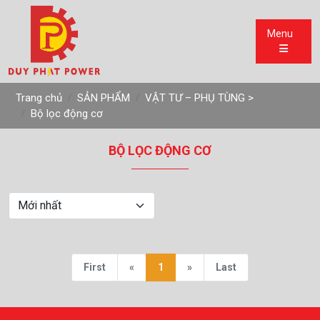
Menu
Trang chủ
SẢN PHẨM
VẬT TƯ – PHỤ TÙNG >
Bộ lọc động cơ
BỘ LỌC ĐỘNG CƠ
First
«
1
»
Last