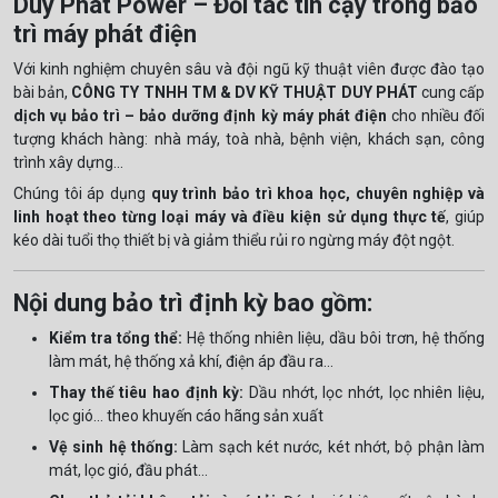
Duy Phát Power – Đối tác tin cậy trong bảo
trì máy phát điện
Với kinh nghiệm chuyên sâu và đội ngũ kỹ thuật viên được đào tạo
bài bản,
CÔNG TY TNHH TM & DV KỸ THUẬT DUY PHÁT
cung cấp
dịch vụ bảo trì – bảo dưỡng định kỳ máy phát điện
cho nhiều đối
tượng khách hàng: nhà máy, toà nhà, bệnh viện, khách sạn, công
trình xây dựng...
Chúng tôi áp dụng
quy trình bảo trì khoa học, chuyên nghiệp và
linh hoạt theo từng loại máy và điều kiện sử dụng thực tế
, giúp
kéo dài tuổi thọ thiết bị và giảm thiểu rủi ro ngừng máy đột ngột.
Nội dung bảo trì định kỳ bao gồm:
Kiểm tra tổng thể:
Hệ thống nhiên liệu, dầu bôi trơn, hệ thống
làm mát, hệ thống xả khí, điện áp đầu ra...
Thay thế tiêu hao định kỳ:
Dầu nhớt, lọc nhớt, lọc nhiên liệu,
lọc gió... theo khuyến cáo hãng sản xuất
Vệ sinh hệ thống:
Làm sạch két nước, két nhớt, bộ phận làm
mát, lọc gió, đầu phát...