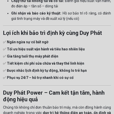
Chạy thử tải không tải và có tải:
Đánh giá hiệu suất vận hành,
đo điện áp – tần số – dòng tải
Ghi nhận và báo cáo kỹ thuật:
Hồ sơ bảo trì rõ ràng, có đánh
giá tình trạng máy và đề xuất xử lý (nếu có)
Lợi ích khi bảo trì định kỳ cùng Duy Phát
✅
Ngăn ngừa sự cố bất ngờ
✅
Tối ưu hiệu suất vận hành và tiêu hao nhiên liệu
✅
Gia tăng tuổi thọ máy phát điện
✅
Tiết kiệm chi phí sửa chữa và thay thế linh kiện
✅
Được nhắc lịch định kỳ tự động, không lo trễ hạn
✅
Phục vụ 24/7 – hỗ trợ nhanh khi có sự cố
Duy Phát Power – Cam kết tận tâm, hành
động hiệu quả
Chúng tôi không chỉ đơn thuần bảo trì máy, mà còn đồng hành cùng
doanh nghiệp trong việc
duy trì hệ thống điện an toàn, ổn định và