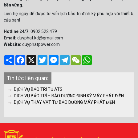
bền vững
.
Liên hệ ngay để được tư vấn lịch bảo trì định kỳ phù hợp với thiết bị
của bạn!
Hotline 24/7:
0902.522.479
Email:
duyphat.kd@gmail.com
Website:
duyphatpower.com
Share
Facebook
X
Twitter
Messenger
Telegram
WeChat
WhatsApp
Tin tức liên quan:
DỊCH VỤ BẢO TRÌ TỦ ATS
DỊCH VỤ BẢO TRÌ – BẢO DƯỠNG ĐỊNH KỲ MÁY PHÁT ĐIỆN
DỊCH VỤ THAY VẬT TƯ BẢO DƯỠNG MÁY PHÁT ĐIỆN