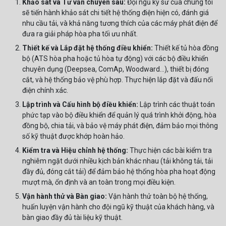
Khảo sát và Tư vấn chuyên sâu:
Đội ngũ kỹ sư của chúng tôi
sẽ tiến hành khảo sát chi tiết hệ thống điện hiện có, đánh giá
nhu cầu tải, và khả năng tương thích của các máy phát điện để
đưa ra giải pháp hòa pha tối ưu nhất.
Thiết kế và Lắp đặt hệ thống điều khiển:
Thiết kế tủ hòa đồng
bộ (ATS hòa pha hoặc tủ hòa tự động) với các bộ điều khiển
chuyên dụng (Deepsea, ComAp, Woodward...), thiết bị đóng
cắt, và hệ thống bảo vệ phù hợp. Thực hiện lắp đặt và đấu nối
điện chính xác.
Lập trình và Cấu hình bộ điều khiển:
Lập trình các thuật toán
phức tạp vào bộ điều khiển để quản lý quá trình khởi động, hòa
đồng bộ, chia tải, và bảo vệ máy phát điện, đảm bảo mọi thông
số kỹ thuật được khớp hoàn hảo.
Kiểm tra và Hiệu chỉnh hệ thống:
Thực hiện các bài kiểm tra
nghiêm ngặt dưới nhiều kịch bản khác nhau (tải không tải, tải
đầy đủ, đóng cắt tải) để đảm bảo hệ thống hòa pha hoạt động
mượt mà, ổn định và an toàn trong mọi điều kiện.
Vận hành thử và Bàn giao:
Vận hành thử toàn bộ hệ thống,
huấn luyện vận hành cho đội ngũ kỹ thuật của khách hàng, và
bàn giao đầy đủ tài liệu kỹ thuật.