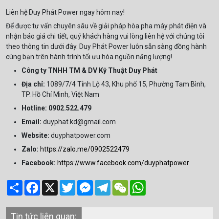
Liên hệ Duy Phát Power ngay hôm nay!
Để được tư vấn chuyên sâu về giải pháp hòa pha máy phát điện và
nhận báo giá chi tiết, quý khách hàng vui lòng liên hệ với chúng tôi
theo thông tin dưới đây. Duy Phát Power luôn sẵn sàng đồng hành
cùng bạn trên hành trình tối ưu hóa nguồn năng lượng!
Công ty TNHH TM & DV Kỹ Thuật Duy Phát
Địa chỉ:
1089/7/4 Tỉnh Lộ 43, Khu phố 15, Phường Tam Bình,
TP. Hồ Chí Minh, Việt Nam
Hotline:
0902.522.479
Email:
duyphat.kd@gmail.com
Website:
duyphatpower.com
Zalo:
https://zalo.me/0902522479
Facebook:
https://www.facebook.com/duyphatpower
Share
Facebook
X
Twitter
Messenger
Telegram
WeChat
WhatsApp
Tin tức liên quan: