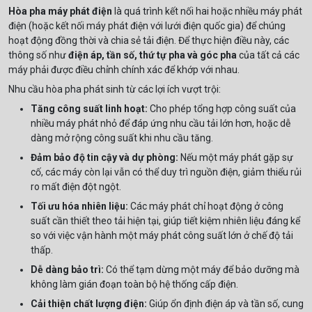
Hòa pha máy phát điện
là quá trình kết nối hai hoặc nhiều máy phát
điện (hoặc kết nối máy phát điện với lưới điện quốc gia) để chúng
hoạt động đồng thời và chia sẻ tải điện. Để thực hiện điều này, các
thông số như
điện áp, tần số, thứ tự pha và góc pha
của tất cả các
máy phải được điều chỉnh chính xác để khớp với nhau.
Nhu cầu hòa pha phát sinh từ các lợi ích vượt trội:
Tăng công suất linh hoạt:
Cho phép tổng hợp công suất của
nhiều máy phát nhỏ để đáp ứng nhu cầu tải lớn hơn, hoặc dễ
dàng mở rộng công suất khi nhu cầu tăng.
Đảm bảo độ tin cậy và dự phòng:
Nếu một máy phát gặp sự
cố, các máy còn lại vẫn có thể duy trì nguồn điện, giảm thiểu rủi
ro mất điện đột ngột.
Tối ưu hóa nhiên liệu:
Các máy phát chỉ hoạt động ở công
suất cần thiết theo tải hiện tại, giúp tiết kiệm nhiên liệu đáng kể
so với việc vận hành một máy phát công suất lớn ở chế độ tải
thấp.
Dễ dàng bảo trì:
Có thể tạm dừng một máy để bảo dưỡng mà
không làm gián đoạn toàn bộ hệ thống cấp điện.
Cải thiện chất lượng điện:
Giúp ổn định điện áp và tần số, cung