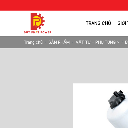
TRANG CHỦ
GIỚI
Trang chủ
SẢN PHẨM
VẬT TƯ – PHỤ TÙNG >
B