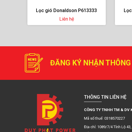
3333
Lọc gió Donaldson P822768
Lọc
Liên hệ
ĐĂNG KÝ NHẬN THÔNG
THÔNG TIN LIÊN HỆ
CÔNG TY TNHH TM & DV 
Mã số thuế: 0318570227
Địa chỉ: 1089/7/4 Tỉnh Lộ 4