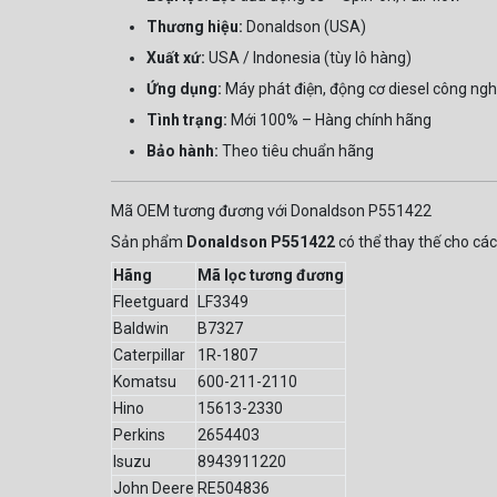
Thương hiệu:
Donaldson (USA)
Xuất xứ:
USA / Indonesia (tùy lô hàng)
Ứng dụng:
Máy phát điện, động cơ diesel công nghi
Tình trạng:
Mới 100% – Hàng chính hãng
Bảo hành:
Theo tiêu chuẩn hãng
Mã OEM tương đương với Donaldson P551422
Sản phẩm
Donaldson P551422
có thể thay thế cho các
Hãng
Mã lọc tương đương
Fleetguard
LF3349
Baldwin
B7327
Caterpillar
1R-1807
Komatsu
600-211-2110
Hino
15613-2330
Perkins
2654403
Isuzu
8943911220
John Deere
RE504836