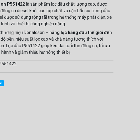
son P551422
là sản phẩm lọc dầu chất lượng cao, được
ệ động cơ diesel khỏi các tạp chất và cặn bẩn có trong dầu
el được sử dụng rộng rãi trong hệ thống máy phát điện, xe
 trình và thiết bị công nghiệp nặng.
thương hiệu Donaldson –
hãng lọc hàng đầu thế giới đến
ởi độ bền, hiệu suất lọc cao và khả năng tương thích với
ơ. Lọc dầu P551422 giúp kéo dài tuổi thọ động cơ, tối ưu
 hành và giảm thiểu hư hỏng thiết bị.
 P551422
sẻ