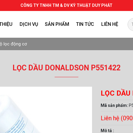
CÔNG TY TNHH TM & DV KỸ THUẬT DUY PHÁT
 THIỆU
DỊCH VỤ
SẢN PHẨM
TIN TỨC
LIÊN HỆ
VẬT TƯ, PHỤ TÙNG CHÍNH HÃNG
TỦ CHUYỂN NGUỒN TỰ ĐỘNG (ATS) VÀ HOÀ ĐỒNG BỘ
ộ lọc động cơ
LỌC DẦU DONALDSON P551422
LỌC DẦU
Mã sản phẩm:
P
Liên hệ (09
Mô tả :