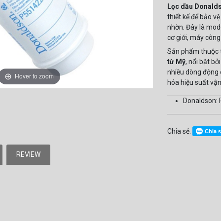
Lọc dầu Donald
thiết kế để bảo v
nhờn. Đây là mod
cơ giới, máy công
Sản phẩm thuộc 
từ Mỹ
, nổi bật b
nhiều dòng động c
Hover to zoom
hóa hiệu suất vận
Donaldson:
Chia sẻ:
Chia 
REVIEW