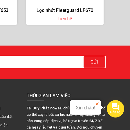
670
Lọc dầu Donaldson P506092
Lõi l
Liên hệ
GỬI
THỜI GIAN LÀM VIỆC
Xin chào!
g
Tại
Duy Phát Power
, chúng tôi hiểu rằng sự cố
Liên hệ
có thể xảy ra bất cứ lúc nào. Vì vậy, chúng tôi tự
 Lắp đặt
hào cung cấp dịch vụ hỗ trợ và tư vấn
24/7
, kể
 điện
cả
ngày lễ, Tết và cuối tuần
. Đội ngũ chuyên