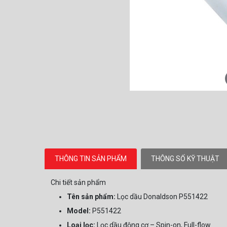
THÔNG TIN SẢN PHẨM
THÔNG SỐ KỸ THUẬT
Chi tiết sản phẩm
Tên sản phẩm:
Lọc dầu Donaldson P551422
Model:
P551422
Loại lọc:
Lọc dầu động cơ – Spin-on, Full-flow