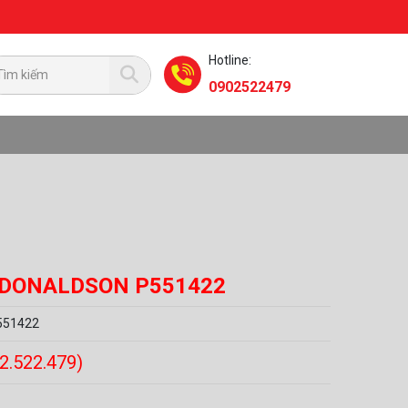
Hotline:
0902522479
 DONALDSON P551422
551422
02.522.479)