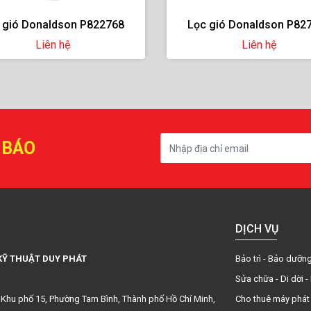
 gió Donaldson P827653
Lọc nhớt Fleetguard LF
Liên hệ
Liên hệ
 BÁO
DỊCH VỤ
KỸ THUẬT DUY PHÁT
Bảo trì - Bảo dưỡn
Sửa chữa - Di dời -
3, Khu phố 15, Phường Tam Bình, Thành phố Hồ Chí Minh,
Cho thuê máy phát