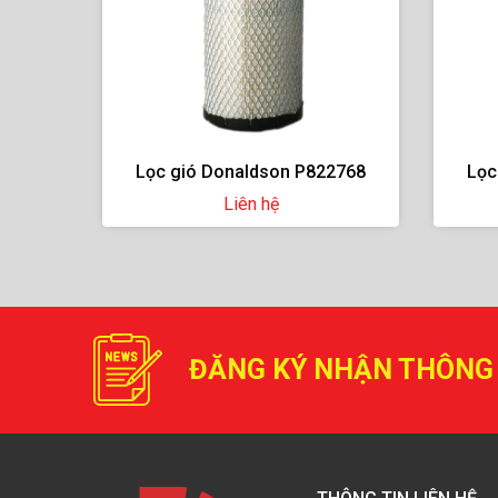
3333
Lọc gió Donaldson P822768
Lọc
Liên hệ
ĐĂNG KÝ NHẬN THÔNG