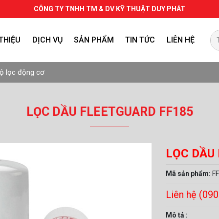
CÔNG TY TNHH TM & DV KỸ THUẬT DUY PHÁT
 THIỆU
DỊCH VỤ
SẢN PHẨM
TIN TỨC
LIÊN HỆ
VẬT TƯ, PHỤ TÙNG CHÍNH HÃNG
TỦ CHUYỂN NGUỒN TỰ ĐỘNG (ATS) VÀ HOÀ ĐỒNG BỘ
ộ lọc động cơ
LỌC DẦU FLEETGUARD FF185
LỌC DẦU
Mã sản phẩm:
F
Liên hệ (09
Mô tả :