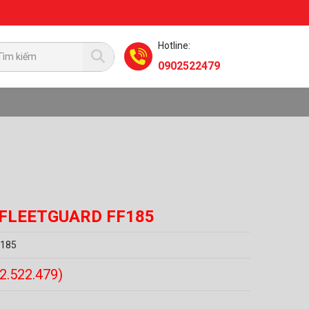
Hotline:
0902522479
 FLEETGUARD FF185
F185
02.522.479)