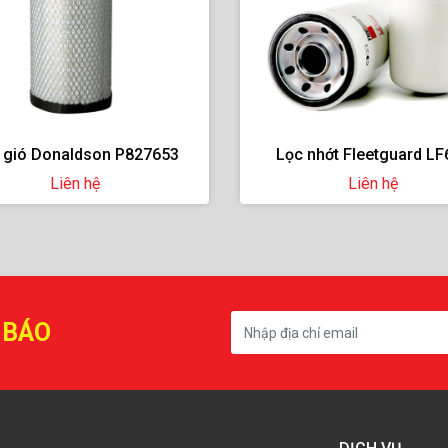
 gió Donaldson P827653
Lọc nhớt Fleetguard LF
Liên hệ
Liên hệ
 BÁO