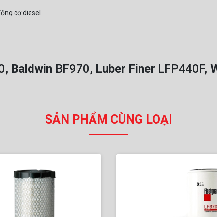
động cơ diesel
0,
Baldwin
BF970,
Luber Finer
LFP440F,
W
SẢN PHẨM CÙNG LOẠI