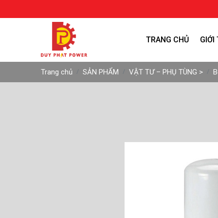
TRANG CHỦ
GIỚI
Trang chủ
SẢN PHẨM
VẬT TƯ – PHỤ TÙNG >
B