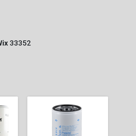
ix
33352